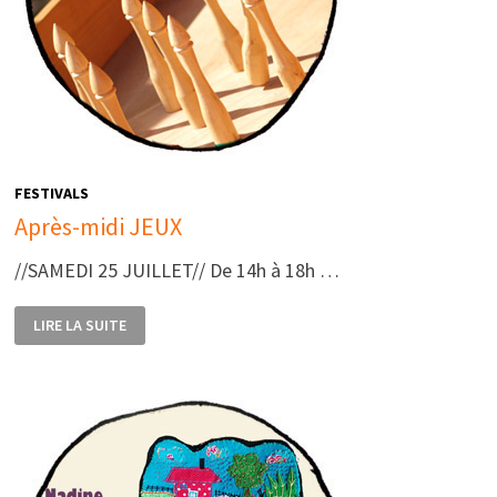
FESTIVALS
Après-midi JEUX
//SAMEDI 25 JUILLET// De 14h à 18h …
APRÈS-
LIRE LA SUITE
MIDI
JEUX