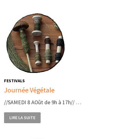
VOUS
DE
L’ÉTÉ
DE
LA
MARCHOISE
FESTIVALS
Journée Végétale
//SAMEDI 8 AOût de 9h à 17h// …
JOURNÉE
LIRE LA SUITE
VÉGÉTALE