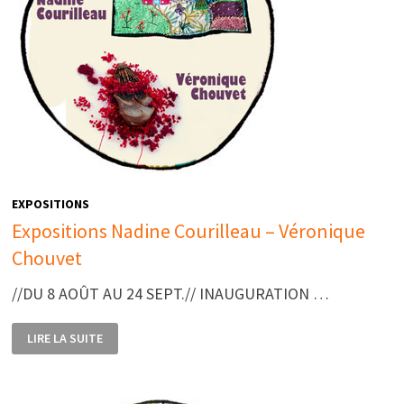
EXPOSITIONS
Expositions Nadine Courilleau – Véronique
Chouvet
//DU 8 AOÛT AU 24 SEPT.// INAUGURATION …
EXPOSITIONS
LIRE LA SUITE
NADINE
COURILLEAU
–
VÉRONIQUE
CHOUVET