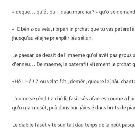
« deque… qu’ét ou…quau marchai ? » qu’o se demandit
« E bén z-ou vela, i prpari in prchat que tu vas paterafà
jhusqu’au vilajhe pr enpllir lés sélls ».
Le paesan se dessit de li maeme qu’ol avét pas grous a
d’ennéu… De maeme, le paterafit vitement le prchat qu’o 
«Hé ! Hé ! Z-ou velat fét ; demén, quoure le jhàu chanterat
L’oume se réndit a ché li, fasit sés afaeres coume a l’a
qu’o marmusét, peù daus huchàies é daus bruts de piard
Le diablle fasét vite sun tall dau tenps de la neùt pasqu