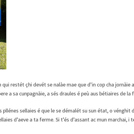
n qui restét çhi devét se nalàe mae que d’in cop cha jornàie a
bere a sa cunpagnàie, a sés draules é peù aus bétiaires de la 
s pllénes sellaies é que le se démalét su sun état, o vénghit 
llaies d’aeve a ta ferme. Si t’és d’assant ac mun marchai, i te