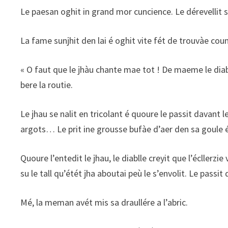
Le paesan oghit in grand mor cuncience. Le dérevellit sa
La fame sunjhit den lai é oghit vite fét de trouvàe coum
« O faut que le jhàu chante mae tot ! De maeme le diablle
bere la routie.
Le jhau se nalit en tricolant é quoure le passit davant 
argots… Le prit ine grousse bufàe d’aer den sa goule é 
Quoure l’entedit le jhau, le diablle creyit que l’écllerzie
su le tall qu’étét jha aboutai peù le s’envolit. Le passi
Mé, la meman avét mis sa draullére a l’abric.