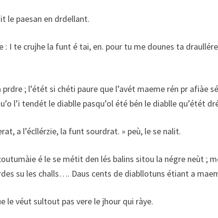
 le paesan en drdellant.
e : I te crujhe la funt é tai, en. pour tu me dounes ta draullé
 prdre ; l’étét si chéti paure que l’avét maeme rén pr afiàe
l’i tendét le diablle pasqu’ol été bén le diablle qu’étét drét
, a l’écllérzie, la funt sourdrat. » peù, le se nalit.
coutumàie é le se métit den lés balins sitou la négre neùt ; m
es su les challs…. Daus cents de diabllotuns étiant a maeme 
e le véut sultout pas vere le jhour qui ràye.