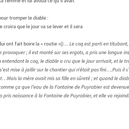
 sa femme et lui avoua ce qu’il avait
our tromper le diable :
croira que le jour va se lever et il sera
lui ont fait boire la « routie »(
)… Le coq est parti en titubant
 provoquer ; il est monté sur ses ergots, a pris une longue ins
 entendant le coq, le diable a cru que le jour arrivait, et le 
s’est mise à jaillir sur le chantier qui n’était pas fini….Puis il
Mais la mère avait mis sa fille en sûreté ; et quand le diable
t comme ça que l’eau de la Fontaine de Puyrabier est devenue
 pris naissance à la Fontaine de Puyrabier, et elle va rejoind