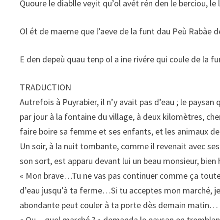
Quoure le diablle veyit qu’ol avét rén den le berciou, le
Ol ét de maeme que l’aeve de la funt dau Peù Rabàe dé
E den depeù quau tenp ol a ine rivére qui coule de la fun
TRADUCTION
Autrefois à Puyrabier, il n’y avait pas d’eau ; le paysan q
par jour à la fontaine du village, à deux kilomètres, ch
faire boire sa femme et ses enfants, et les animaux de
Un soir, à la nuit tombante, comme il revenait avec ses 
son sort, est apparu devant lui un beau monsieur, bien hab
« Mon brave…Tu ne vas pas continuer comme ça toute t
d’eau jusqu’à ta ferme…Si tu acceptes mon marché, je
abondante peut couler à ta porte dès demain matin…
« Qu…quel marché ? » demanda le paysan en trembl