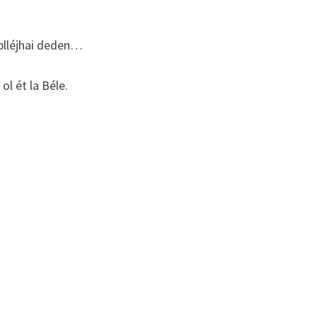
 plléjhai deden…
ol ét la Béle.