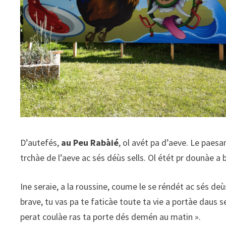
D’autefés,
au Peu Rabàié
, ol avét pa d’aeve. Le paesa
trchàe de l’aeve ac sés déùs sells. Ol étét pr dounàe a 
Ine seraie, a la roussine, coume le se réndét ac sés deù
brave, tu vas pa te faticàe toute ta vie a portàe daus se
perat coulàe ras ta porte dés demén au matin ».