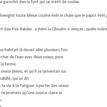
 le garochit den la funt qui se métit de coulàe.
venghit toute blleue coume étét le chale que le papot étét
t dau Peù Rabàie.. a jhént la Cllouére a Jençae ; quéle rivére 
ui habitait là devait aller plusieurs fois
ercher de l’eau avec deux seaux, pour
 la ferme.
seaux pleins, et qu’il se lamentait sur
illé, qui lui dit :
a vie à te fatiguer à porter des seaux
 te promets qu’une source claire et
 »
ant…