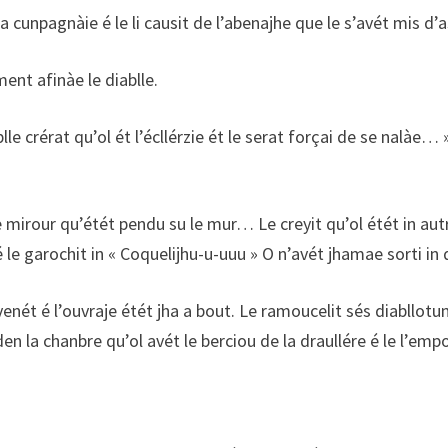
 cunpagnàie é le li causit de l’abenajhe que le s’avét mis d’as
ent afinàe le diablle.
 crérat qu’ol ét l’écllérzie ét le serat forçai de se nalàe… »Le
le mirour qu’étét pendu su le mur… Le creyit qu’ol étét in au
le garochit in « Coquelijhu-u-uuu » O n’avét jhamae sorti in q
 venét é l’ouvraje étét jha a bout. Le ramoucelit sés diabllotuns
t den la chanbre qu’ol avét le berciou de la draullére é le l’