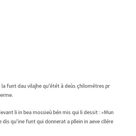
 la funt dau vilajhe qu’étét à deùs çhilométres pr
ferme.
devant li in bea mossieù bén mis qui li dessit : «Mun
 dis qu’ine funt qui donnerat a pllein in aeve cllére