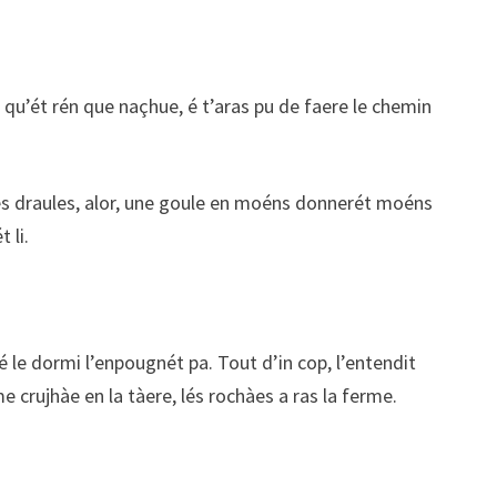
re qu’ét rén que naçhue, é t’aras pu de faere le chemin
 sés draules, alor, une goule en moéns donnerét moéns
 li.
é le dormi l’enpougnét pa. Tout d’in cop, l’entendit
crujhàe en la tàere, lés rochàes a ras la ferme.