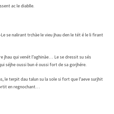
sent ac le diablle.
 se nalirant trchàe le vieu jhau den le tét é le li firant
tre jhau qui venét l’aghinàe… Le se dressit su sés
ui séjhe oussi bun é oussi fort de sa gorjhére.
, le terpit dau talun su la sole si fort que l’aeve surjhit
emportit en regnochant…