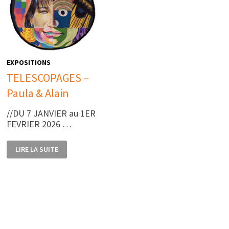
EXPOSITIONS
TELESCOPAGES –
Paula & Alain
//DU 7 JANVIER au 1ER
FEVRIER 2026 …
TELESCOPAGES
LIRE LA SUITE
–
PAULA
&
ALAIN