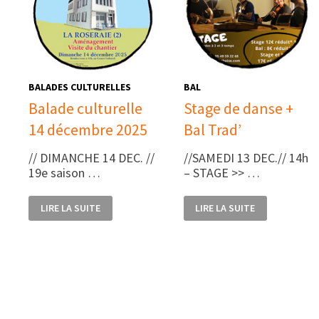
BALADES CULTURELLES
BAL
Balade culturelle
Stage de danse +
14 décembre 2025
Bal Trad’
// DIMANCHE 14 DEC. //
//SAMEDI 13 DEC.// 14h
19e saison …
– STAGE >> …
BALADE
STAGE
LIRE LA SUITE
LIRE LA SUITE
CULTURELLE
DE
14
DANSE
DÉCEMBRE
+
2025
BAL
TRAD’