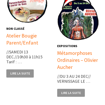
NON CLASSÉ
Atelier Bougie
Parent/Enfant
EXPOSITIONS
//SAMEDI 13
Métamorphoses
DEC.//10h30 à 11h15
Ordinaires – Olivier
Tarif : …
Aucher
ATELIER
LIRE LA SUITE
BOUGIE
//DU 3 AU 24 DEC//
PARENT/ENFANT
VERNISSAGE LE …
MÉTAMORPHOSES
LIRE LA SUITE
ORDINAIRES
–
OLIVIER
AUCHER