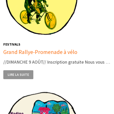
FESTIVALS
Grand Rallye-Promenade à vélo
//DIMANCHE 9 AOÛT// Inscription gratuite Nous vous …
GRAND
LIRE LA SUITE
RALLYE-
PROMENADE
À
VÉLO