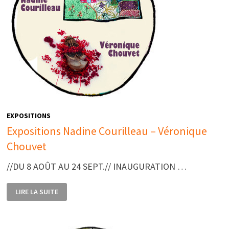
EXPOSITIONS
Expositions Nadine Courilleau – Véronique
Chouvet
//DU 8 AOÛT AU 24 SEPT.// INAUGURATION …
EXPOSITIONS
LIRE LA SUITE
NADINE
COURILLEAU
–
VÉRONIQUE
CHOUVET