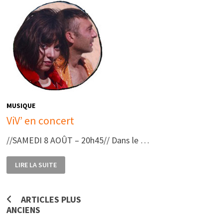
MUSIQUE
ViV’ en concert
//SAMEDI 8 AOÛT – 20h45// Dans le …
VIV’
LIRE LA SUITE
EN
CONCERT
Navigation
ARTICLES PLUS
ANCIENS
des