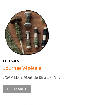
VOUS
DE
L’ÉTÉ
DE
LA
MARCHOISE
FESTIVALS
Journée Végétale
//SAMEDI 8 AOût de 9h à 17h// …
JOURNÉE
LIRE LA SUITE
VÉGÉTALE