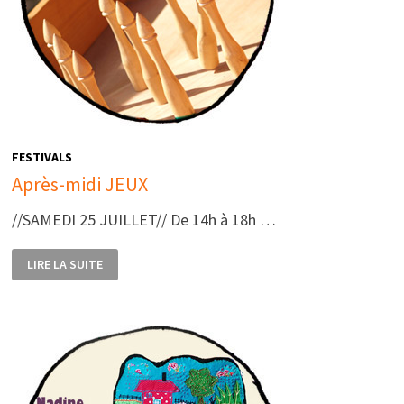
FESTIVALS
Après-midi JEUX
//SAMEDI 25 JUILLET// De 14h à 18h …
APRÈS-
LIRE LA SUITE
MIDI
JEUX