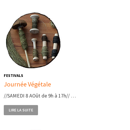
VOUS
DE
L’ÉTÉ
DE
LA
MARCHOISE
FESTIVALS
Journée Végétale
//SAMEDI 8 AOût de 9h à 17h// …
JOURNÉE
LIRE LA SUITE
VÉGÉTALE