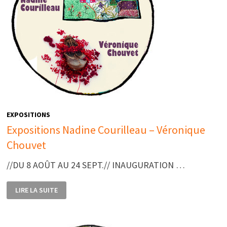
EXPOSITIONS
Expositions Nadine Courilleau – Véronique
Chouvet
//DU 8 AOÛT AU 24 SEPT.// INAUGURATION …
EXPOSITIONS
LIRE LA SUITE
NADINE
COURILLEAU
–
VÉRONIQUE
CHOUVET