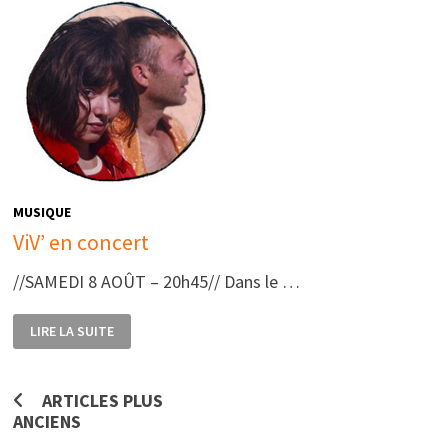
MUSIQUE
ViV’ en concert
//SAMEDI 8 AOÛT – 20h45// Dans le …
VIV’
LIRE LA SUITE
EN
CONCERT
Navigation
ARTICLES PLUS
ANCIENS
des