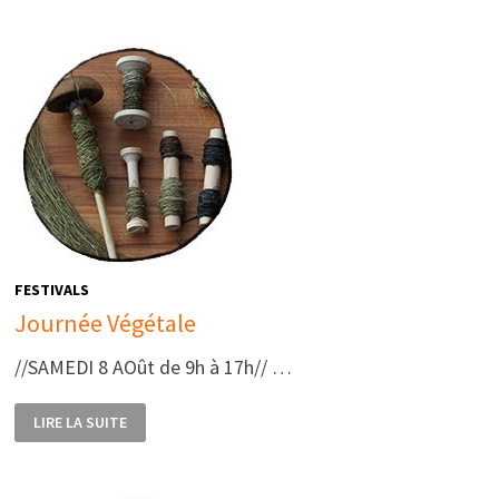
VOUS
DE
L’ÉTÉ
DE
LA
MARCHOISE
FESTIVALS
Journée Végétale
//SAMEDI 8 AOût de 9h à 17h// …
JOURNÉE
LIRE LA SUITE
VÉGÉTALE