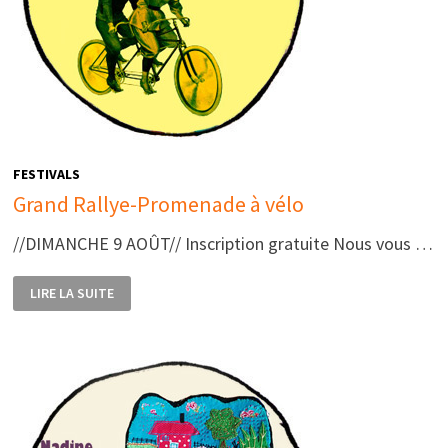
FESTIVALS
Grand Rallye-Promenade à vélo
//DIMANCHE 9 AOÛT// Inscription gratuite Nous vous …
GRAND
LIRE LA SUITE
RALLYE-
PROMENADE
À
VÉLO