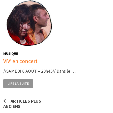
MUSIQUE
ViV’ en concert
//SAMEDI 8 AOÛT – 20h45// Dans le …
VIV’
LIRE LA SUITE
EN
CONCERT
Navigation
ARTICLES PLUS
ANCIENS
des