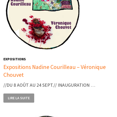
EXPOSITIONS
Expositions Nadine Courilleau – Véronique
Chouvet
//DU 8 AOÛT AU 24 SEPT.// INAUGURATION …
EXPOSITIONS
LIRE LA SUITE
NADINE
COURILLEAU
–
VÉRONIQUE
CHOUVET