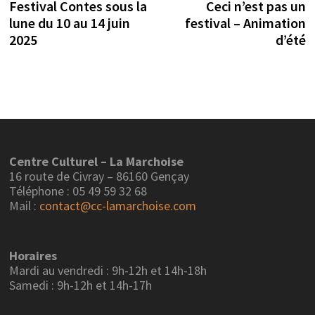
précédente :
su
Festival Contes sous la
Ceci n’est pas un
de
lune du 10 au 14 juin
festival – Animation
l’article
2025
d’été
Centre Culturel – La Marchoise
16 route de Civray – 86160 Gençay
Téléphone : 05 49 59 32 68
Mail :
contact@cc-lamarchoise.com
Horaires
Mardi au vendredi : 9h-12h et 14h-18h
Samedi : 9h-12h et 14h-17h