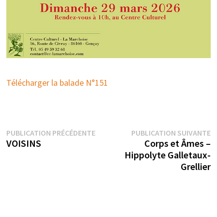
Télécharger la balade N°151
Navigation
Publication
P
PUBLICATION PRÉCÉDENTE
PUBLICATION SUIVANTE
précédente :
su
VOISINS
Corps et Âmes –
de
Hippolyte Galletaux-
l’article
Grellier