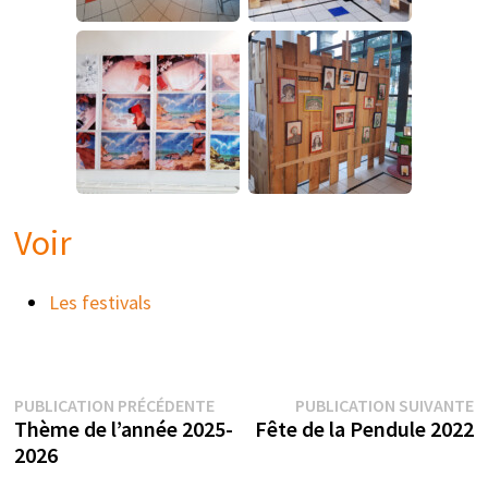
Voir
Les festivals
Navigation
Publication
P
PUBLICATION PRÉCÉDENTE
PUBLICATION SUIVANTE
précédente :
su
Thème de l’année 2025-
Fête de la Pendule 2022
de
2026
l’article