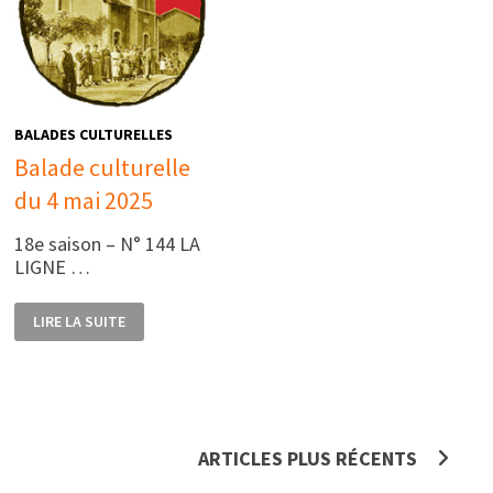
BALADES CULTURELLES
Balade culturelle
du 4 mai 2025
18e saison – N° 144 LA
LIGNE …
BALADE
LIRE LA SUITE
CULTURELLE
DU
4
MAI
2025
ARTICLES PLUS RÉCENTS