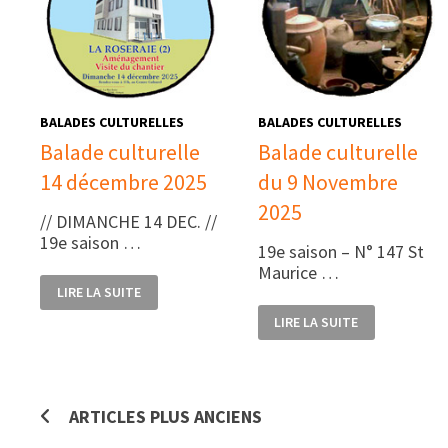
BALADES CULTURELLES
BALADES CULTURELLES
Balade culturelle
Balade culturelle
14 décembre 2025
du 9 Novembre
2025
// DIMANCHE 14 DEC. //
19e saison …
19e saison – N° 147 St
Maurice …
BALADE
LIRE LA SUITE
CULTURELLE
14
BALADE
LIRE LA SUITE
DÉCEMBRE
CULTURELLE
2025
DU
9
NOVEMBRE
2025
Navigation
ARTICLES PLUS ANCIENS
des