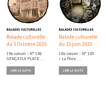
BALADES CULTURELLES
BALADES CULTURELLES
Balade culturelle
Balade culturelle
du 5 Octobre 2025
du 15 juin 2025
19e saison – N° 146
18e saison – N° 145
GENÇAYLA PLACE …
« La flore …
BALADE
BALADE
LIRE LA SUITE
LIRE LA SUITE
CULTURELLE
CULTURELLE
DU
DU
5
15
OCTOBRE
JUIN
2025
2025